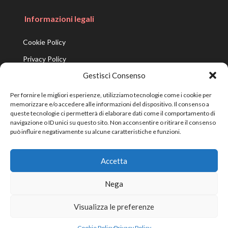
Informazioni legali
Cookie Policy
Privacy Policy
Gestisci Consenso
Per fornire le migliori esperienze, utilizziamo tecnologie come i cookie per
ATC2 App
memorizzare e/o accedere alle informazioni del dispositivo. Il consenso a
queste tecnologie ci permetterà di elaborare dati come il comportamento di
Installa la nostra app
navigazione o ID unici su questo sito. Non acconsentire o ritirare il consenso
può influire negativamente su alcune caratteristiche e funzioni.
Accetta
Privacy Policy
Contattaci
Avvisi e scadenze
Nega
Modulistica
Leggi dispositive e regolamenti
Cookie Policy
Archivio
Visualizza le preferenze
Realizzato da
Antonio Fasulo
Cookie Policy
Privacy Policy