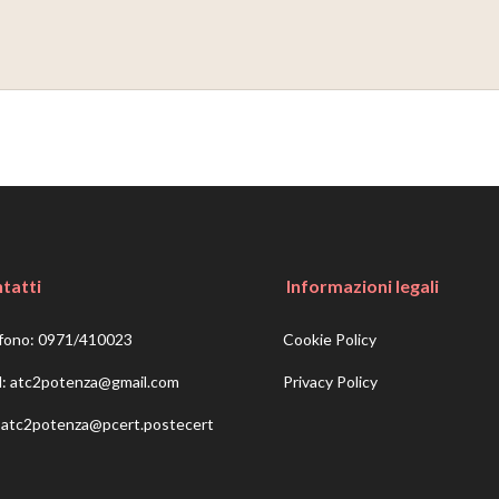
tatti
Informazioni legali
fono:
0971/410023
Cookie Policy
l:
atc2potenza@gmail.com
Privacy Policy
:
atc2potenza@pcert.postecert