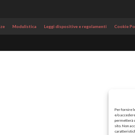
nze
Modulistica
Leggi dispositive e regolamenti
Cookie Po
Per fornire 
e/o accedere 
permetterà d
sito. Non ac
caratteristic