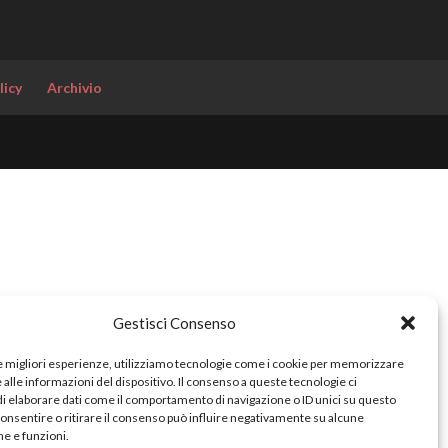
licy
Archivio
Gestisci Consenso
le migliori esperienze, utilizziamo tecnologie come i cookie per memorizzare
alle informazioni del dispositivo. Il consenso a queste tecnologie ci
i elaborare dati come il comportamento di navigazione o ID unici su questo
consentire o ritirare il consenso può influire negativamente su alcune
he e funzioni.