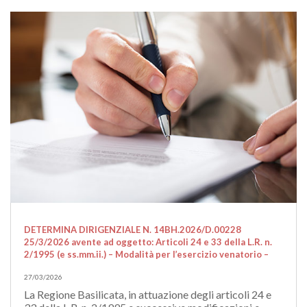
DETERMINA DIRIGENZIALE N. 14BH.2026/D.00228
25/3/2026 avente ad oggetto: Articoli 24 e 33 della L.R. n.
2/1995 (e ss.mm.ii.) – Modalità per l’esercizio venatorio –
27/03/2026
La Regione Basilicata, in attuazione degli articoli 24 e